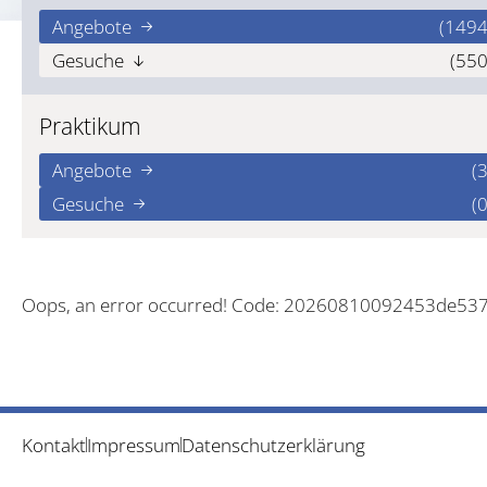
Angebote
(1494
Gesuche
(550
Praktikum
Angebote
(3
Gesuche
(0
Oops, an error occurred! Code: 20260810092453de53
Kontakt
Impressum
Datenschutzerklärung