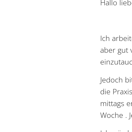
Hallo lie
Ich arbei
aber gut 
einzutauc
Jedoch bi
die Praxi
mittags e
Woche . J