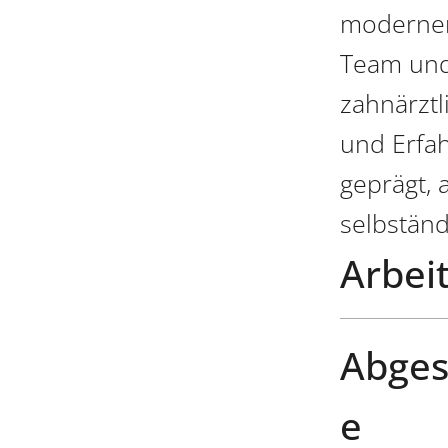
modernen 
Team und
zahnärztl
und Erfa
geprägt, 
selbständ
Arbeit
Abges
e