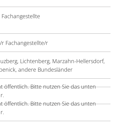
 Fachangestellte
r Fachangestellte/r
euzberg, Lichtenberg, Marzahn-Hellersdorf,
öpenick, andere Bundesländer
 öffentlich. Bitte nutzen Sie das unten
r.
 öffentlich. Bitte nutzen Sie das unten
r.