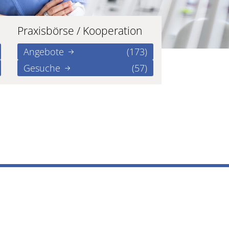
Praxisbörse / Kooperation
Angebote
(173)
Gesuche
(57)