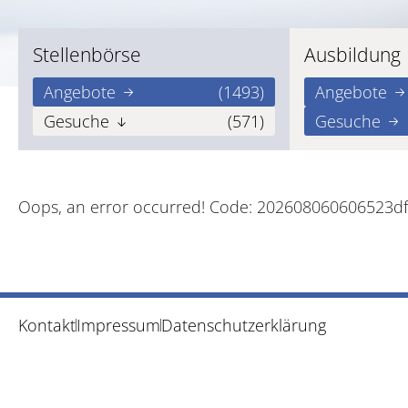
Stellenbörse
Ausbildung
Angebote
(1493)
Angebote
Gesuche
(571)
Gesuche
Oops, an error occurred! Code: 202608060606523d
Kontakt
Impressum
Datenschutzerklärung