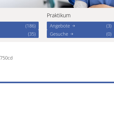
Praktikum
(186)
Angebote
(3)
(35)
Gesuche
(0)
f750cd