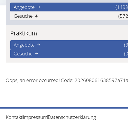
Angebote
(1499
Gesuche
(572
Praktikum
Angebote
(3
Gesuche
(0
Oops, an error occurred! Code: 202608061638597a71
Kontakt
Impressum
Datenschutzerklärung