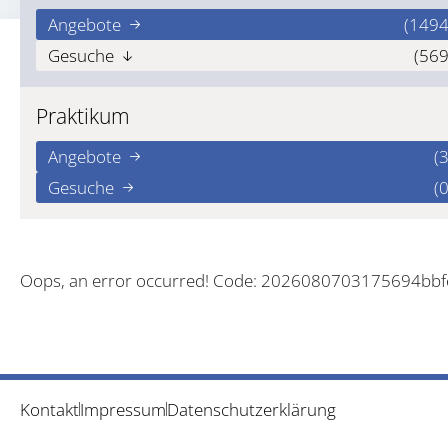
Angebote
(1494
Gesuche
(569
Praktikum
Angebote
(3
Gesuche
(0
Oops, an error occurred! Code: 2026080703175694bb
Kontakt
Impressum
Datenschutzerklärung