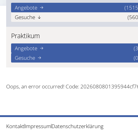
Angebote
(1515
Gesuche
(560
Praktikum
Angebote
(3
Gesuche
(0
Oops, an error occurred! Code: 2026080801395944cf
Kontakt
Impressum
Datenschutzerklärung