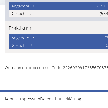
Angebote
(1512
Gesuche
(554
Praktikum
Angebote
(3
Gesuche
(0
Oops, an error occurred! Code: 202608091725567087
Kontakt
Impressum
Datenschutzerklärung