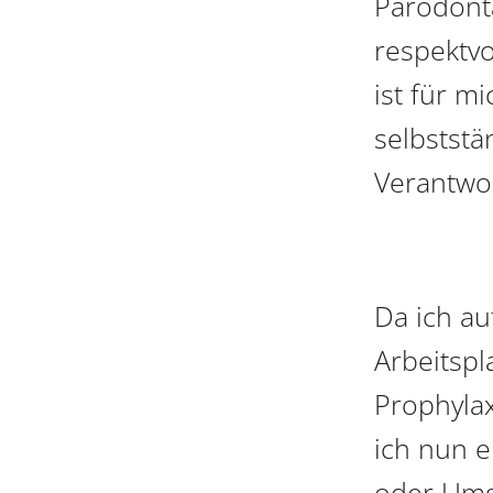
Parodonta
respektvo
ist für mi
selbststä
Verantwor
Da ich a
Arbeitspl
Prophylax
ich nun e
oder Um