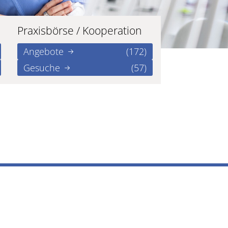
Praxisbörse / Kooperation
Angebote
(172)
Gesuche
(57)