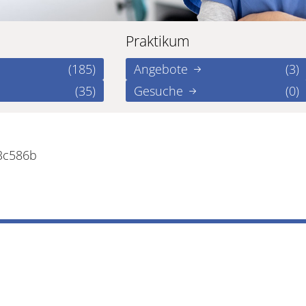
Praktikum
(185)
Angebote
(3)
(35)
Gesuche
(0)
3c586b