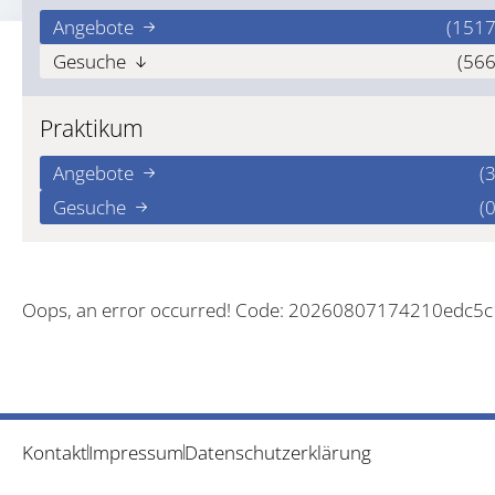
Angebote
(1517
Gesuche
(566
Praktikum
Angebote
(3
Gesuche
(0
Oops, an error occurred! Code: 20260807174210edc5c
Kontakt
Impressum
Datenschutzerklärung