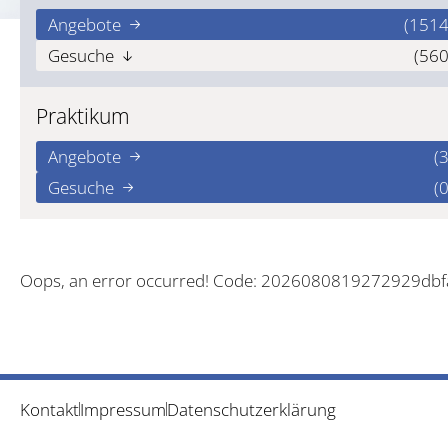
Angebote
(1514
Gesuche
(560
Praktikum
Angebote
(3
Gesuche
(0
Oops, an error occurred! Code: 2026080819272929db
Kontakt
Impressum
Datenschutzerklärung