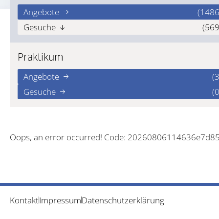
Angebote
(1486
Gesuche
(569
Praktikum
Angebote
(3
Gesuche
(0
Oops, an error occurred! Code: 20260806114636e7d8
Kontakt
Impressum
Datenschutzerklärung