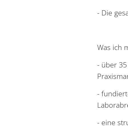
- Die ge
Was ich m
- über 3
Praxism
- fundier
Laborab
- eine st