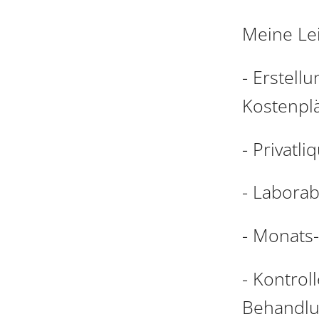
Meine Lei
- Erstell
Kostenpl
- Privatl
- Labora
- Monats
- Kontrol
Behandlu