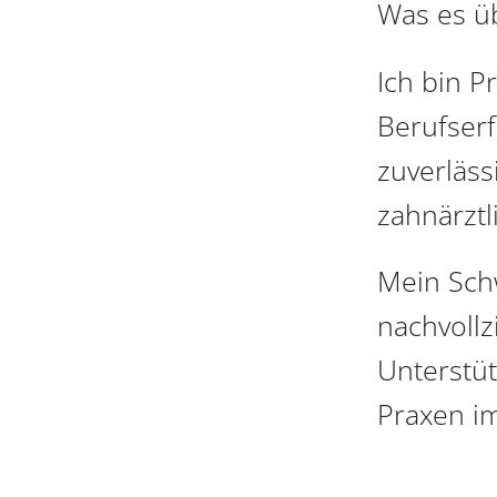
Was es üb
Ich bin P
Berufser
zuverläss
zahnärzt
Mein Schw
nachvoll
Unterstüt
Praxen im