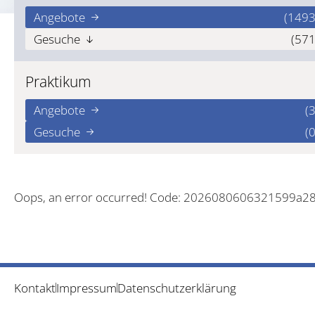
Angebote
(1493
Gesuche
(571
Praktikum
Angebote
(3
Gesuche
(0
Oops, an error occurred! Code: 2026080606321599a28
Kontakt
Impressum
Datenschutzerklärung