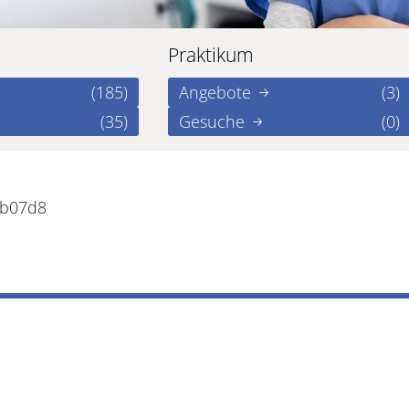
Praktikum
(185)
Angebote
(3)
(35)
Gesuche
(0)
eb07d8