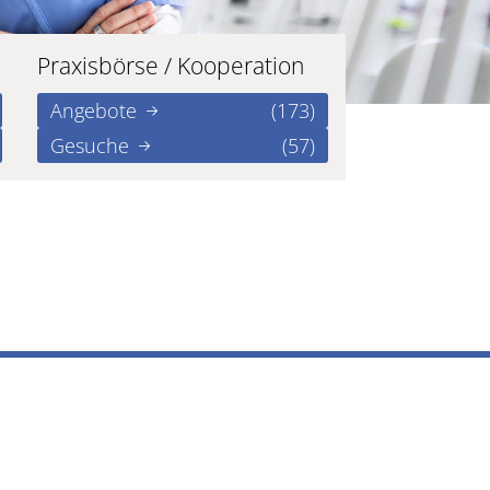
Praxisbörse / Kooperation
Angebote
(173)
Gesuche
(57)