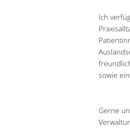
Ich verf
Praxisall
Patientin
Auslands
freundlic
sowie ein
Gerne unt
Verwaltun