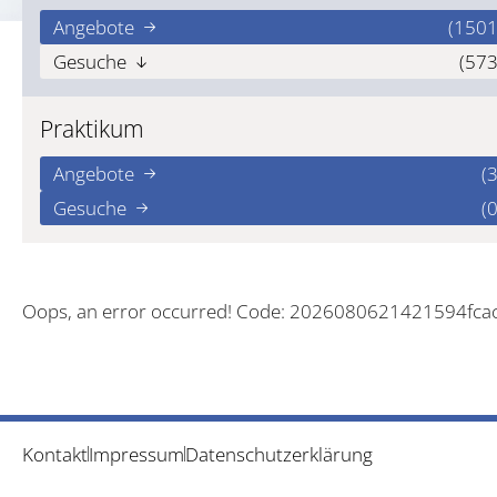
Angebote
(1501
Gesuche
(573
Praktikum
Angebote
(3
Gesuche
(0
Oops, an error occurred! Code: 2026080621421594fca
Kontakt
Impressum
Datenschutzerklärung