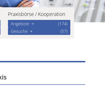
Praxisbörse / Kooperation
Angebote
(174)
Gesuche
(57)
xis