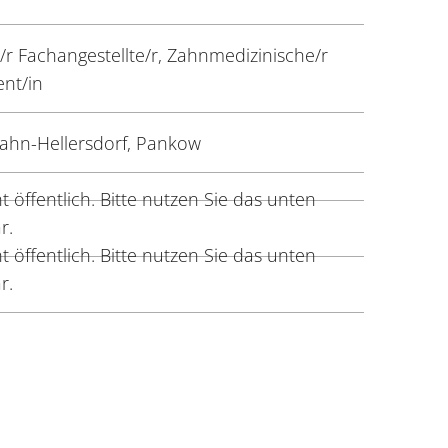
r Fachangestellte/r, Zahnmedizinische/r
ent/in
zahn-Hellersdorf, Pankow
 öffentlich. Bitte nutzen Sie das unten
r.
 öffentlich. Bitte nutzen Sie das unten
r.