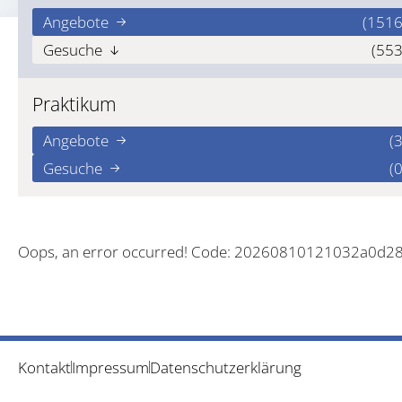
Angebote
(1516
Gesuche
(553
Praktikum
Angebote
(3
Gesuche
(0
Oops, an error occurred! Code: 20260810121032a0d2
Kontakt
Impressum
Datenschutzerklärung