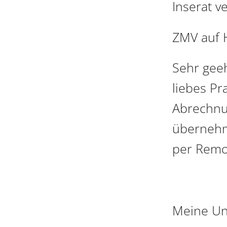
Inserat v
ZMV auf 
Sehr geeh
liebes Pr
Abrechnu
übernehm
per Remo
Meine Un