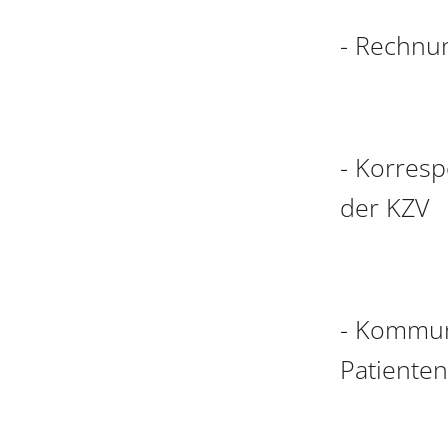
- Rechnu
- Korres
der KZV
- Kommun
Patiente