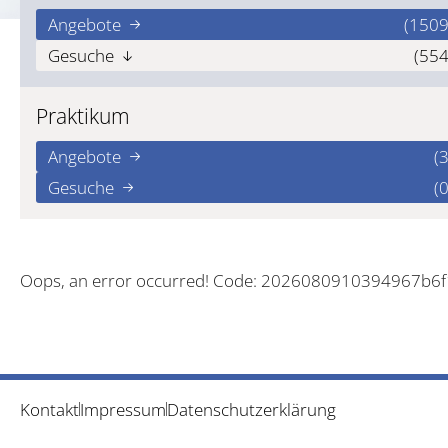
Angebote
(1509
Gesuche
(554
Praktikum
Angebote
(3
Gesuche
(0
Oops, an error occurred! Code: 2026080910394967b6f
Kontakt
Impressum
Datenschutzerklärung