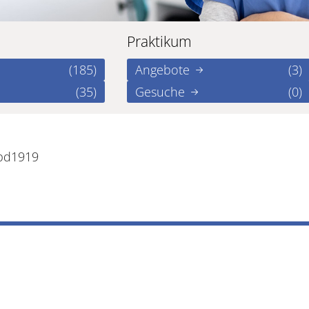
Praktikum
(185)
Angebote
(3)
(35)
Gesuche
(0)
2bd1919