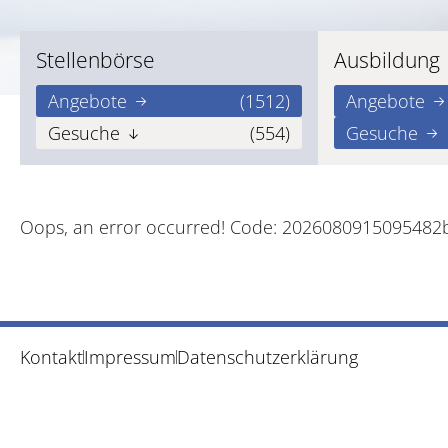
Stellenbörse
Ausbildung
Angebote
(1512)
Angebote
Gesuche
(554)
Gesuche
Oops, an error occurred! Code: 202608091509548
Kontakt
Impressum
Datenschutzerklärung