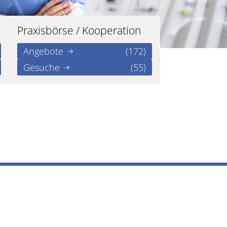
Praxisbörse / Kooperation
Angebote
(172)
Gesuche
(55)