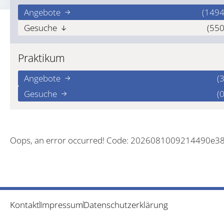
Angebote
(1494
Gesuche
(550
Praktikum
Angebote
(3
Gesuche
(0
Oops, an error occurred! Code: 2026081009214490e3
Kontakt
Impressum
Datenschutzerklärung