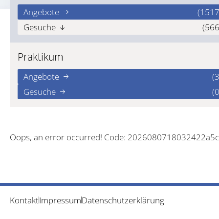
Angebote
(1517
Gesuche
(566
Praktikum
Angebote
(3
Gesuche
(0
Oops, an error occurred! Code: 2026080718032422a5
Kontakt
Impressum
Datenschutzerklärung