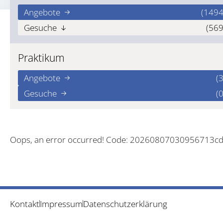
Angebote
(1494
Gesuche
(569
Praktikum
Angebote
(3
Gesuche
(0
Oops, an error occurred! Code: 20260807030956713c
Kontakt
Impressum
Datenschutzerklärung