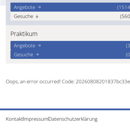
Angebote
(1514
Gesuche
(560
Praktikum
Angebote
(3
Gesuche
(0
Oops, an error occurred! Code: 20260808201837bc33e
Kontakt
Impressum
Datenschutzerklärung