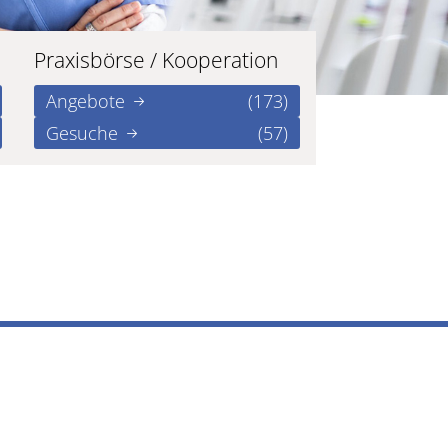
Praxisbörse / Kooperation
Angebote
(173)
Gesuche
(57)