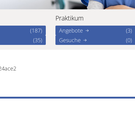
Praktikum
(187)
Angebote
(3)
(35)
Gesuche
(0)
24ace2