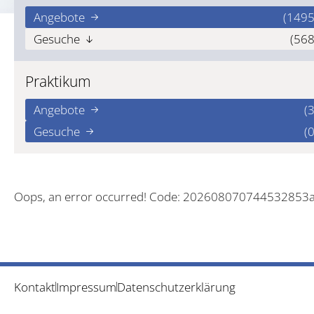
Angebote
(1495
Gesuche
(568
Praktikum
Angebote
(3
Gesuche
(0
Oops, an error occurred! Code: 202608070744532853
Kontakt
Impressum
Datenschutzerklärung