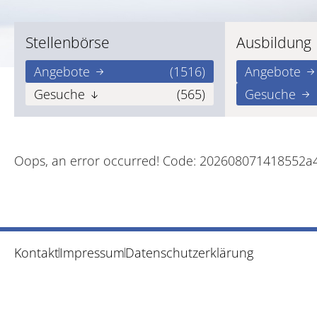
Stellenbörse
Ausbildung
Angebote
(1516)
Angebote
Gesuche
(565)
Gesuche
Oops, an error occurred! Code: 202608071418552
Kontakt
Impressum
Datenschutzerklärung