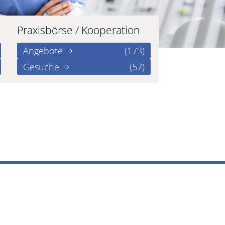
Praxisbörse / Kooperation
Angebote
(173)
Gesuche
(57)