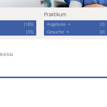
Praktikum
(185)
Angebote
(3)
(35)
Gesuche
(0)
a4643da