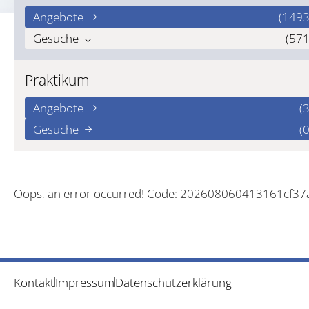
Angebote
(1493
Gesuche
(571
Praktikum
Angebote
(3
Gesuche
(0
Oops, an error occurred! Code: 202608060413161cf37
Kontakt
Impressum
Datenschutzerklärung