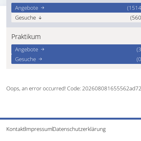
Angebote
(1514
Gesuche
(560
Praktikum
Angebote
(3
Gesuche
(0
Oops, an error occurred! Code: 202608081655562ad7
Kontakt
Impressum
Datenschutzerklärung