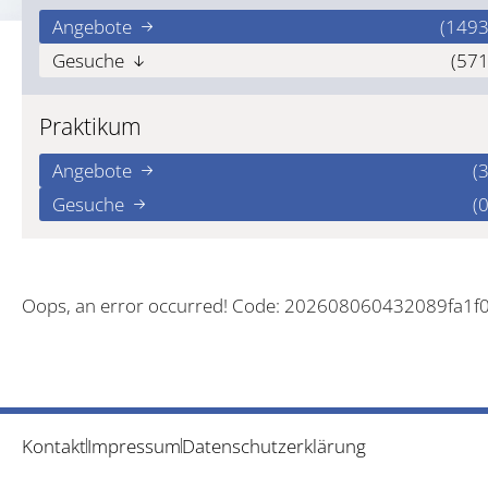
Angebote
(1493
Gesuche
(571
Praktikum
Angebote
(3
Gesuche
(0
Oops, an error occurred! Code: 202608060432089fa1f
Kontakt
Impressum
Datenschutzerklärung