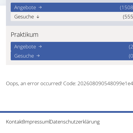
Angebote
(1508
Gesuche
(555
Praktikum
Angebote
(2
Gesuche
(0
Oops, an error occurred! Code: 202608090548099e1e
Kontakt
Impressum
Datenschutzerklärung