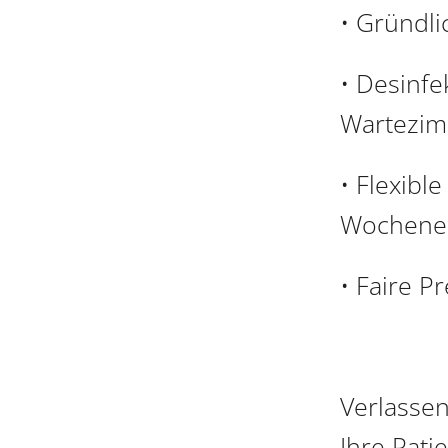
• Gründli
• Desinf
Wartezim
• Flexibl
Wochene
• Faire P
Verlassen
Ihre Pati