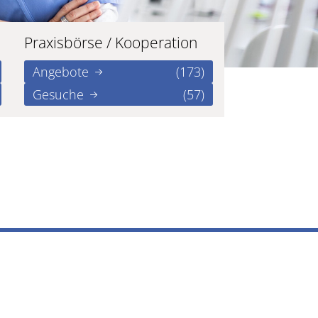
Praxisbörse / Kooperation
Angebote
(173)
Gesuche
(57)