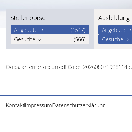
Stellenbörse
Ausbildung
Angebote
(1517)
Angebote
Gesuche
(566)
Gesuche
Oops, an error occurred! Code: 202608071928114d
Kontakt
Impressum
Datenschutzerklärung