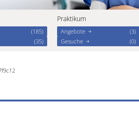
Praktikum
(185)
Angebote
(3)
(35)
Gesuche
(0)
7f9c12