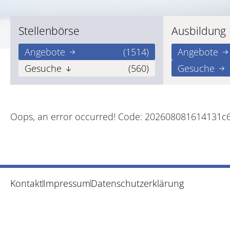
Stellenbörse
Ausbildung
Angebote
(1514)
Angebote
Gesuche
(560)
Gesuche
Oops, an error occurred! Code: 202608081614131c
Kontakt
Impressum
Datenschutzerklärung