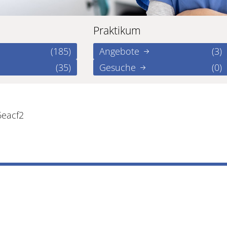
Praktikum
(185)
Angebote
(3)
(35)
Gesuche
(0)
6eacf2