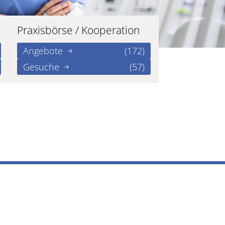
Praxisbörse / Kooperation
Angebote
(172)
Gesuche
(57)