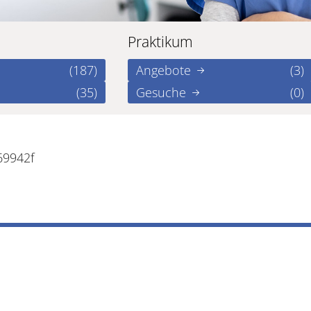
Praktikum
(187)
Angebote
(3)
(35)
Gesuche
(0)
69942f