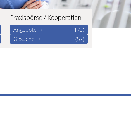
Praxisbörse / Kooperation
Angebote
(173)
Gesuche
(57)