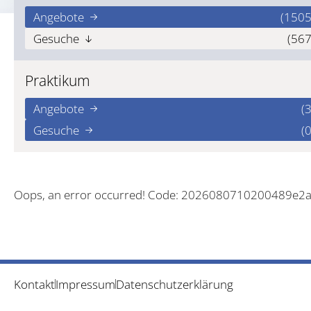
Angebote
(1505
Gesuche
(567
Praktikum
Angebote
(3
Gesuche
(0
Oops, an error occurred! Code: 2026080710200489e2
Kontakt
Impressum
Datenschutzerklärung