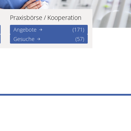
Praxisbörse / Kooperation
Angebote
(171)
Gesuche
(57)