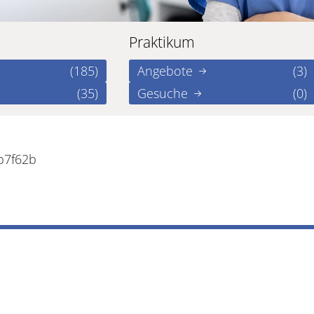
Praktikum
(185)
Angebote
(3)
(35)
Gesuche
(0)
b7f62b