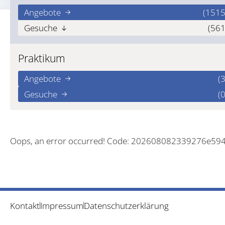
Angebote
(1515
Gesuche
(561
Praktikum
Angebote
(3
Gesuche
(0
Oops, an error occurred! Code: 202608082339276e59
Kontakt
Impressum
Datenschutzerklärung