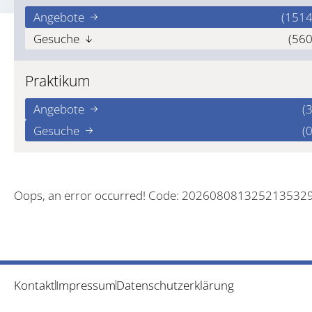
Angebote
(1514
Gesuche
(560
Praktikum
Angebote
(3
Gesuche
(0
Oops, an error occurred! Code: 202608081325213532
Kontakt
Impressum
Datenschutzerklärung