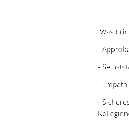
Was brin
- Approba
- Selbsts
- Empath
- Sichere
Kollegin