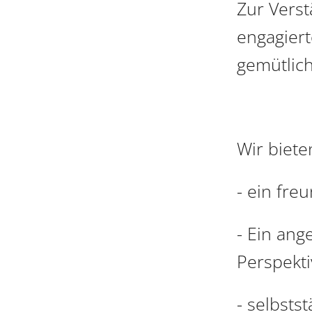
Zur Vers
engagiert
gemütlich
Wir biete
- ein fre
- Ein ang
Perspekti
- selbsts