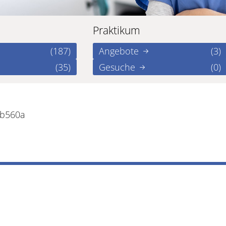
Praktikum
(187)
Angebote
(3)
(35)
Gesuche
(0)
1b560a