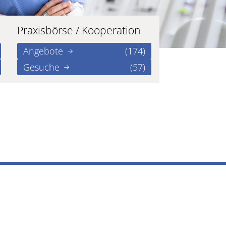
Praxisbörse / Kooperation
Angebote
(174)
Gesuche
(57)