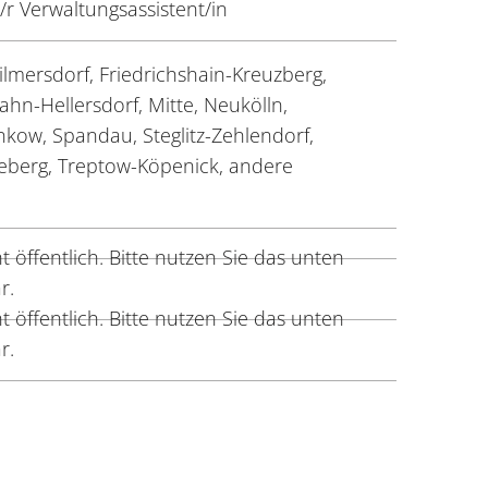
r Verwaltungsassistent/in
lmersdorf, Friedrichshain-Kreuzberg,
ahn-Hellersdorf, Mitte, Neukölln,
nkow, Spandau, Steglitz-Zehlendorf,
berg, Treptow-Köpenick, andere
 öffentlich. Bitte nutzen Sie das unten
r.
 öffentlich. Bitte nutzen Sie das unten
r.