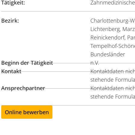
Tätigkeit:
Zahnmedizinische/
Bezirk:
Charlottenburg-Wi
Lichtenberg, Marz
Reinickendorf, Pa
Tempelhof-Schöne
Bundesländer
Beginn der Tätigkeit
n.V.
Kontakt
Kontaktdaten nicht
stehende Formula
Ansprechpartner
Kontaktdaten nicht
stehende Formula
Online bewerben