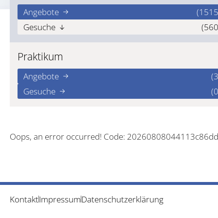
Angebote
(1515
Gesuche
(560
Praktikum
Angebote
(3
Gesuche
(0
Oops, an error occurred! Code: 20260808044113c86d
Kontakt
Impressum
Datenschutzerklärung