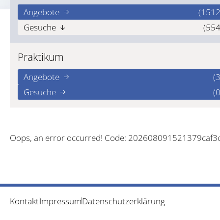
Angebote
(1512
Gesuche
(554
Praktikum
Angebote
(3
Gesuche
(0
Oops, an error occurred! Code: 202608091521379caf3c
Kontakt
Impressum
Datenschutzerklärung