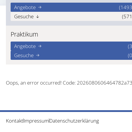
Angebote
(1493
Gesuche
(571
Praktikum
Angebote
(3
Gesuche
(0
Oops, an error occurred! Code: 2026080606464782a7
Kontakt
Impressum
Datenschutzerklärung