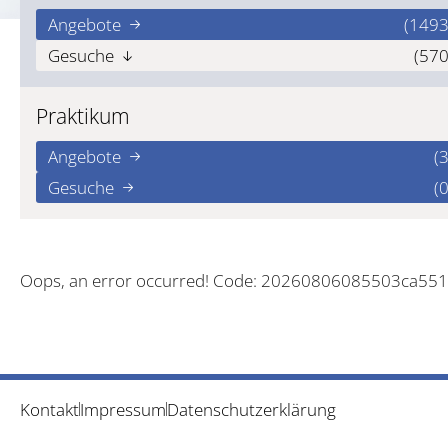
Angebote
(1493
Gesuche
(570
Praktikum
Angebote
(3
Gesuche
(0
Oops, an error occurred! Code: 20260806085503ca55
Kontakt
Impressum
Datenschutzerklärung